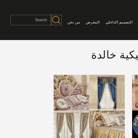
التصميم الداخلي
المعرض
من نحن
كية خالدة