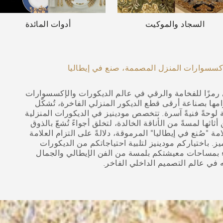
السجاد والموكيت
أدوات المائدة
سسوارات المنزل المصممة، صنع في إيطاليا
ي رمزًا للفخامة والرقي في عالم الديكورات والإكسسوارات
ها بصناعة أرقى قطع الديكور المنزلي الفاخرة، تُشكّل
لوحةً فنيةً آسرة. تتخصص مودينيز في الديكورات المنزلية
ها لمسةً من الأناقة الخالدة، لتخلق أجواءً تُشعّ بالذوق
 "صُنع في إيطاليا" المرموقة، دلالةً على التزام العلامة
ميز. باختياركم مودينيز لتلبية احتياجاتكم من الديكورات
اء بمساحات معيشتكم بلمسة من الفن الإيطالي والجمال
له في عالم التصميم الداخلي الفاخر.