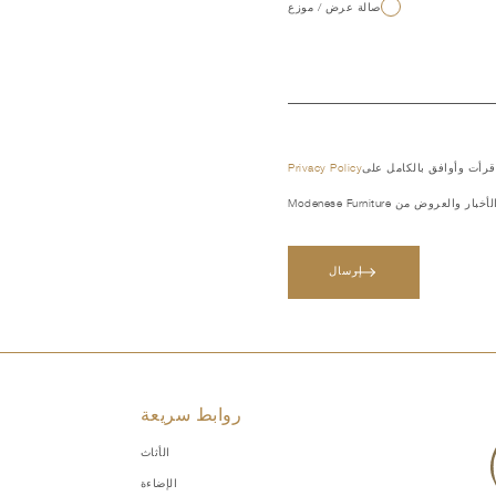
صالة عرض / موزع
 قرأت وأوافق بالكامل على
Privacy Policy
العروض من Modenese Furniture
إرسال
روابط سريعة
الأثاث
الإضاءة