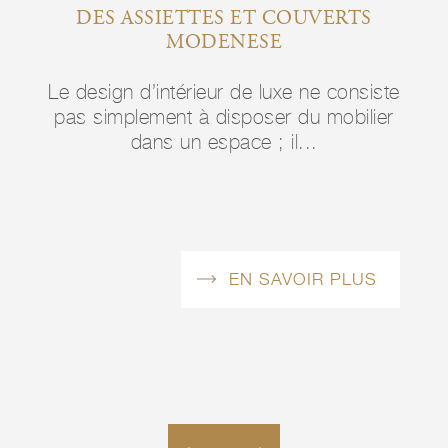
DES ASSIETTES ET COUVERTS
MO
DE
MODENESE
MA
Le design d’intérieur de luxe ne consiste
nsiste
Le de
pas simplement à disposer du mobilier
ilier
pas 
dans un espace ; il...
LUS
EN SAVOIR PLUS