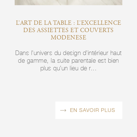
L’ART DE LA TABLE : L’EXCELLENCE
DES ASSIETTES ET COUVERTS
MO
DE
MODENESE
MA
Dans l’univers du design d’intérieur haut
r haut
Dans 
de gamme, la suite parentale est bien
 bien
de g
plus qu’un lieu de r...
LUS
EN SAVOIR PLUS