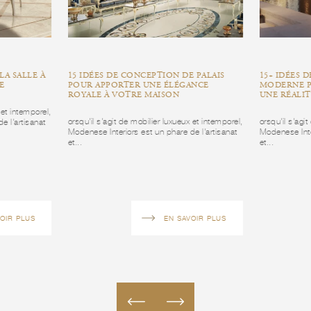
LA SALLE À
15 IDÉES DE CONCEPTION DE PALAIS
15+ IDÉES 
E
POUR APPORTER UNE ÉLÉGANCE
MODERNE P
ROYALE À VOTRE MAISON
UNE RÉALI
 et intemporel,
orsqu'il s'agit de mobilier luxueux et intemporel,
orsqu'il s'agi
e l'artisanat
Modenese Interiors est un phare de l'artisanat
Modenese Inte
et...
et...
OIR PLUS
EN SAVOIR PLUS