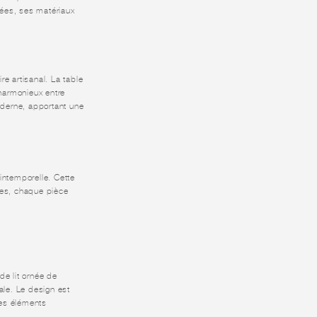
rées, ses matériaux
e artisanal. La table
harmonieux entre
moderne, apportant une
 intemporelle. Cette
rées, chaque pièce
de lit ornée de
ale. Le design est
des éléments