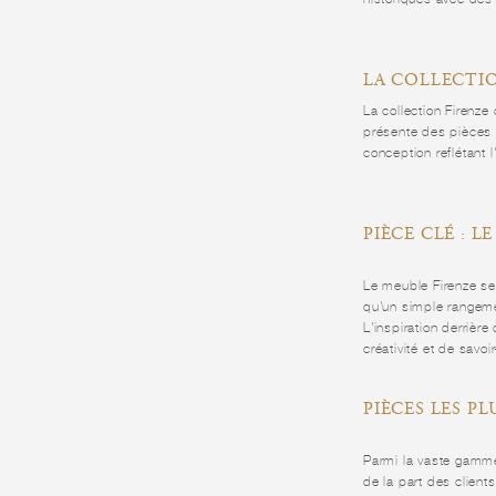
LA COLLECTIO
La collection Firenze
présente des pièces 
conception reflétant 
PIÈCE CLÉ : L
Le meuble Firenze se 
qu'un simple rangemen
L'inspiration derrièr
créativité et de savoir
PIÈCES LES P
Parmi la vaste gamme 
de la part des client