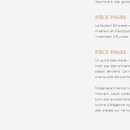
répondre à des goûts
PIÈCE PHARE 
Le fauteuil Empress e
moelleux et d'accoudo
impériales d'Europe, 
PIÈCE PHARE :
Un autre best-seller,
main par des artisans
palais vénitiens. Ce 
une touche de sophist
Modenese Interiors con
innovant. Leurs coll
sont des expressions 
touche d'élégance ro
des pièces qui ne man