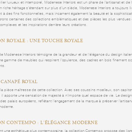
ilier luxueux et intemporel, Modenese Interiors est un phare de l'artisanat et de 
un riche héritage s'étendant sur plus d'un siècle, Modenese Interiors a toujours l
 à des fins fonctionnelles, mais incarnent également la beauté et la sophisticat
plorons certaines des collections emblématiques et des pièces les plus vendues
complexes et les inspirations derrière leurs créations.
ON ROYALE : UNE TOUCHE ROYALE
de Modenese Interiors témoigne de la grandeur et de l'élégance du design italie
une gamme de meubles qui respirent l'opulence, des cadres en bois finement s
ts.
E CANAPÉ ROYAL
la pièce maîtresse de cette collection. Avec ses coussins moelleux, son capit
, il apporte une sensation de majesté à n'importe quel espace de vie. Le design
des palais européens, reflétant l'engagement de la marque à préserver l'artisanat
 moderne.
ON CONTEMPO : L'ÉLÉGANCE MODERNE
ent une esthétique plus contemporaine, la collection Contempo propose des lig