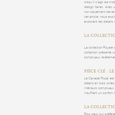
orsqu'il s'agit de mob
design italien. Avec 
non seulement servent
cet article, nous ex
explorant les détails 
LA COLLECTI
La collection Royale 
collection présente 
somptueux revêtemen
PIÈCE CLÉ : L
Le Canapé Royal est 
détails en bois ornés
intérieurs somptueux 
insufflant un confort
LA COLLECTI
Pour ceux qui préfèr