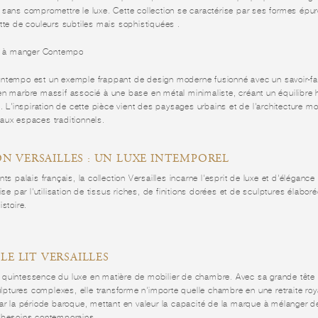
 sans compromettre le luxe. Cette collection se caractérise par ses formes épu
tte de couleurs subtiles mais sophistiquées .
le à manger Contempo
ntempo est un exemple frappant de design moderne fusionné avec un savoir-fair
en marbre massif associé à une base en métal minimaliste, créant un équilibre 
e. L'inspiration de cette pièce vient des paysages urbains et de l'architecture 
aux espaces traditionnels.
N VERSAILLES : UN LUXE INTEMPOREL
ts palais français, la collection Versailles incarne l'esprit de luxe et d'élégance
ise par l'utilisation de tissus riches, de finitions dorées et de sculptures élabo
istoire.
 LE LIT VERSAILLES
 la quintessence du luxe en matière de mobilier de chambre. Avec sa grande tête 
culptures complexes, elle transforme n'importe quelle chambre en une retraite roy
par la période baroque, mettant en valeur la capacité de la marque à mélanger 
 besoins contemporains.