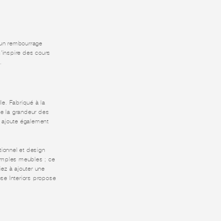
d'un rembourrage
s'inspire des cours
.
le. Fabriqué à la
de la grandeur des
s ajoute également
tionnel et design
simples meubles ; ce
iez à ajouter une
se Interiors propose