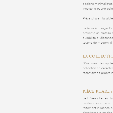
designs minimalistes
innovants et une pale
Pièce phare : la tab
La table à manger Co
présente un plateau 
durabilité et éléganc
touche de modernité 
LA COLLECTIO
S'inspirant des opulen
collection se caractér
racontant sa propre h
PIÈCE PHARE :
Le lit Versailles est
feuilles d'or et de s
fortement influencé 
historiques avec des