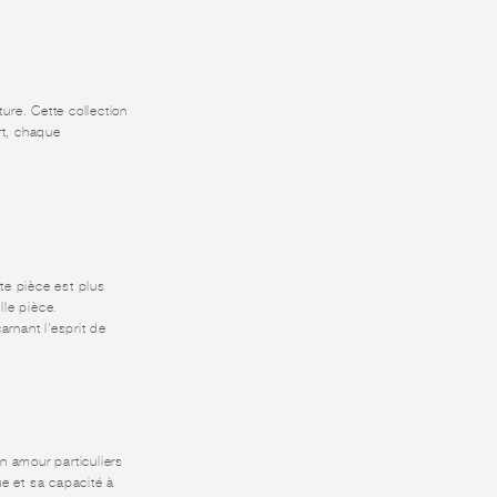
ture. Cette collection
rt, chaque
te pièce est plus
lle pièce.
arnant l'esprit de
n amour particuliers
ue et sa capacité à