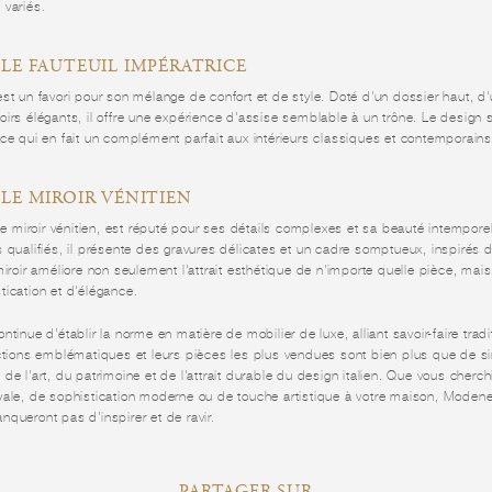
 variés.
: LE FAUTEUIL IMPÉRATRICE
st un favori pour son mélange de confort et de style. Doté d'un dossier haut, 
irs élégants, il offre une expérience d'assise semblable à un trône. Le design 
ce qui en fait un complément parfait aux intérieurs classiques et contemporains
 LE MIROIR VÉNITIEN
 le miroir vénitien, est réputé pour ses détails complexes et sa beauté intemporel
 qualifiés, il présente des gravures délicates et un cadre somptueux, inspirés 
miroir améliore non seulement l'attrait esthétique de n'importe quelle pièce, mai
ication et d'élégance.
tinue d'établir la norme en matière de mobilier de luxe, alliant savoir-faire tradi
ections emblématiques et leurs pièces les plus vendues sont bien plus que de 
de l'art, du patrimoine et de l'attrait durable du design italien. Que vous cherch
yale, de sophistication moderne ou de touche artistique à votre maison, Modene
queront pas d'inspirer et de ravir.
PARTAGER SUR