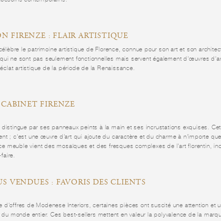
N FIRENZE : FLAIR ARTISTIQUE
 célèbre le patrimoine artistique de Florence, connue pour son art et son architec
qui ne sont pas seulement fonctionnelles mais servent également d'œuvres d'a
l'éclat artistique de la période de la Renaissance.
E CABINET FIRENZE
distingue par ses panneaux peints à la main et ses incrustations exquises. Cet
t ; c'est une œuvre d'art qui ajoute du caractère et du charme à n'importe que
e ce meuble vient des mosaïques et des fresques complexes de l'art florentin, inc
-faire.
LUS VENDUES : FAVORIS DES CLIENTS
d'offres de Modenese Interiors, certaines pièces ont suscité une attention et u
s du monde entier. Ces best-sellers mettent en valeur la polyvalence de la marq