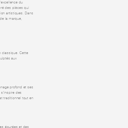
l'excellence du
ivré des pièces qui
ion artistiques. Dans
 de la marque,
n classique. Cette
culptés aux
onnage profond et ses
 s'inspire des
 traditionnel tout en
nes épurées et des