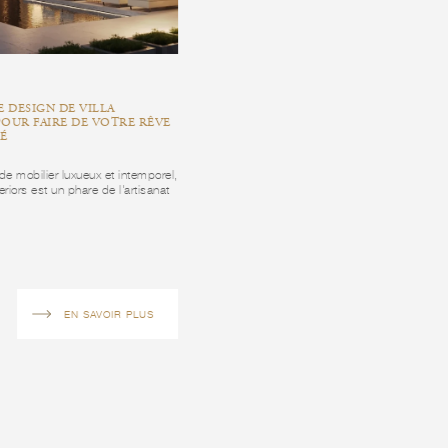
DE DESIGN DE VILLA
7 ÉLÉMENTS ESSENTIELS À CONSIDÉRE
OUR FAIRE DE VOTRE RÊVE
LORS DE LA CONCEPTION D’UNE VILLA
TÉ
orsqu'il s'agit de mobilier luxueux et intempore
t de mobilier luxueux et intemporel,
Modenese Interiors est un phare de l'artisanat
riors est un phare de l'artisanat
et...
EN SAVOIR PLUS
EN SAVOIR PLUS