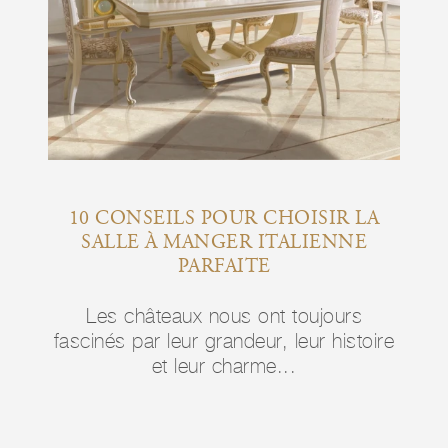
IN
10 CONSEILS POUR CHOISIR LA
1
 -
SALLE À MANGER ITALIENNE
P
DANS
PARFAITE
É
AN
Les châteaux nous ont toujours
L
fascinés par leur grandeur, leur histoire
rs
fasci
et leur charme...
stoire