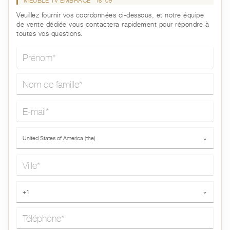
MEUBLE TV EMBRACE
16109
Veuillez fournir vos coordonnées ci-dessous, et notre équipe
de vente dédiée vous contactera rapidement pour répondre à
toutes vos questions.
Prénom*
Nom de famille*
E-mail*
Pays*
United States of America (the)
⌄
Ville*
Téléphone*
+1
⌄