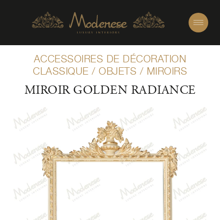
ACCESSOIRES DE DÉCORATION
CLASSIQUE
/
OBJETS
/
MIROIRS
MIROIR GOLDEN RADIANCE