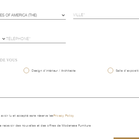
 DE VOUS
Design d'intérieur / Architecte
Salle d'expositi
 avoir lu et accepté sans réserve les
Privacy Policy
e recevoir des nouvelles et des offres de Modenese Furniture