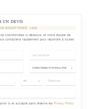
 UN DEVIS
OIS MASSIF FONCÉ
14653
r vos coordonnées ci-dessous, et notre équipe de
ous contactera rapidement pour répondre à toutes
Nom de famille*
Pays*
United States of America (the)
⌄
Téléphone*
+1
⌄
avoir lu et accepté sans réserve les
Privacy Policy