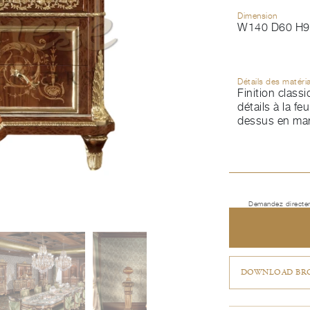
Dimension
W140 D60 H9
Détails des matéri
Finition class
détails à la feui
dessus en ma
Demandez directem
DOWNLOAD BRO