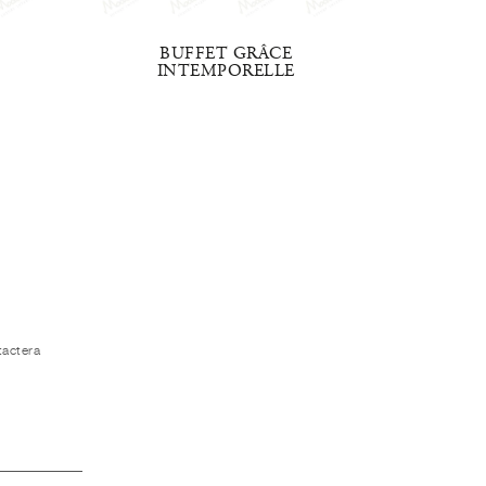
BUFFET GRÂCE
BUFFE
INTEMPORELLE
tactera