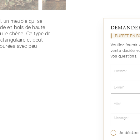
t un meuble qui se
ide en bois de haute
DEMANDER
ou le chêne. Ce type de
BUFFET EN B
ctangulaire et peut
Veuillez fourni
épurées avec peu
vente dédiée v
.
vos questions.
Prénom*
E-mail*
Ville*
Message*
Je déclare 