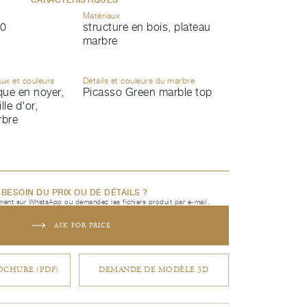
Matériaux
0
structure en bois, plateau
marbre
aux et couleurs
Détails et couleurs du marbre
ique en noyer,
Picasso Green marble top
lle d'or,
rbre
BESOIN DU PRIX OU DE DÉTAILS ?
ent sur WhatsApp ou demandez les fichiers produit par e-mail.
ASK FOR PRICE
CHURE (PDF)
DEMANDE DE MODÈLE 3D