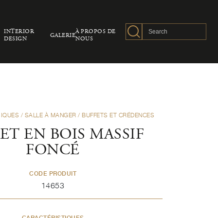
INTERIOR
À PROPOS DE
GALERIE
DESIGN
NOUS
SIQUES
/
SALLE À MANGER
/
BUFFETS ET CRÉDENCES
ET EN BOIS MASSIF
FONCÉ
CODE PRODUIT
14653
CARACTÉRISTIQUES