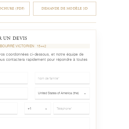
CHURE (PDF)
DEMANDE DE MODÈLE 3D
 UN DEVIS
BOURRÉ VICTORIEN
15442
r vos coordonnées ci-dessous, et notre équipe de
ous contactera rapidement pour répondre à toutes
Nom de famille*
Pays*
United States of America (the)
⌄
Téléphone*
+1
⌄