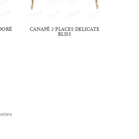
 DORÉ
CANAPÉ 2 PLACES DELICATE
CAUS
BLISS
tactera