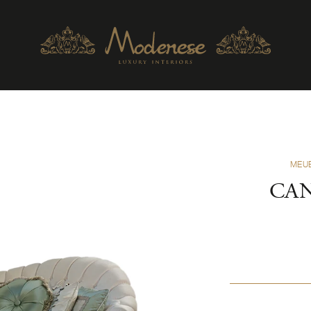
MEU
CA