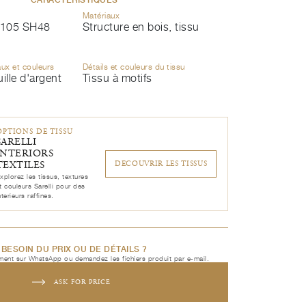
Matériaux
105 SH48
Structure en bois, tissu
aux et couleurs
Détails et couleurs du tissu
uille d'argent
Tissu à motifs
OPTIONS DE TISSU
SARELLI
INTERIORS
TEXTILES
DECOUVRIR LES TISSUS
xplorez les tissus, textures
t couleurs Sarelli pour des
nterieurs raffines.
BESOIN DU PRIX OU DE DÉTAILS ?
ent sur WhatsApp ou demandez les fichiers produit par e-mail.
ASK FOR PRICE