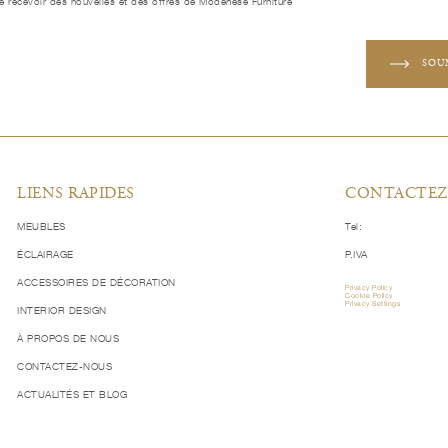
e recevoir des nouvelles et des offres de Modenese Furniture
SOU
LIENS RAPIDES
CONTACTEZ
MEUBLES
Tel:
ÉCLAIRAGE
P.IVA
ACCESSOIRES DE DÉCORATION
Privacy Policy
Cookie Policy
Privacy Settings
INTERIOR DESIGN
À PROPOS DE NOUS
CONTACTEZ-NOUS
ACTUALITÉS ET BLOG