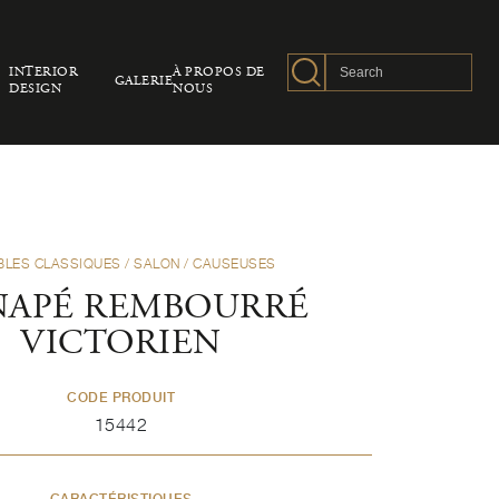
INTERIOR
À PROPOS DE
GALERIE
DESIGN
NOUS
BLES CLASSIQUES
/
SALON
/
CAUSEUSES
NAPÉ REMBOURRÉ
VICTORIEN
CODE PRODUIT
15442
CARACTÉRISTIQUES