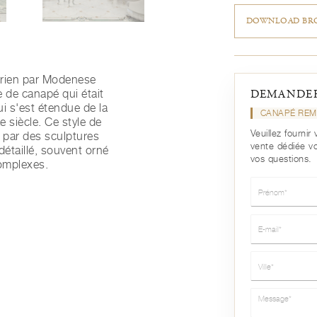
DOWNLOAD BRO
orien par Modenese
e de canapé qui était
DEMANDER
ui s'est étendue de la
CANAPÉ REM
e siècle. Ce style de
Veuillez fourni
 par des sculptures
vente dédiée v
détaillé, souvent orné
vos questions.
omplexes.
Prénom*
E-mail*
Ville*
Message*