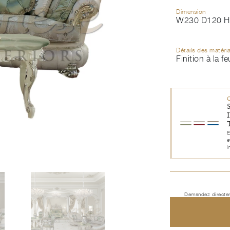
Dimension
W230 D120 H
Détails des matéri
Finition à la fe
E
e
i
Demandez directem