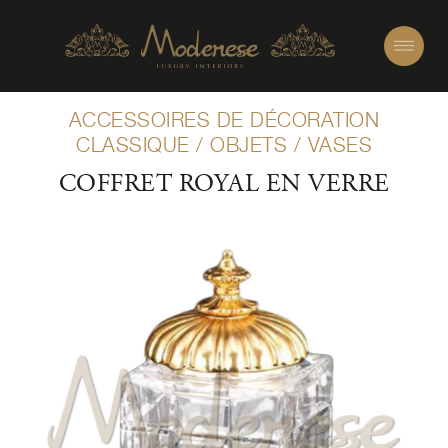
ACCESSOIRES DE DÉCORATION
CLASSIQUE
/
OBJETS
/
VASES
COFFRET ROYAL EN VERRE