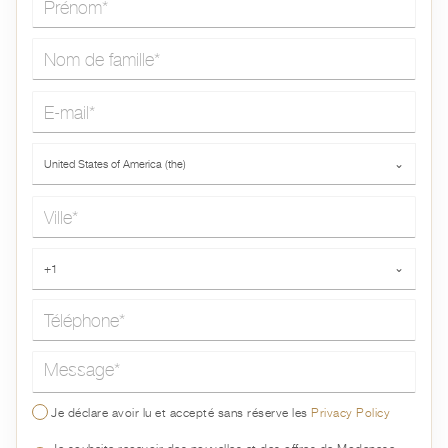
Nom de famille*
E-mail*
Pays*
United States of America (the)
⌄
Ville*
Téléphone*
+1
⌄
Message*
Je déclare avoir lu et accepté sans réserve les
Privacy Policy