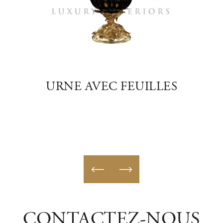
LIEN
URNE AVEC FEUILLES
VA
E
BA
CONTACTEZ-NOUS