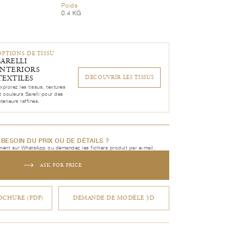
Poids
0.4 KG
OPTIONS DE TISSU
SARELLI
INTERIORS
TEXTILES
DECOUVRIR LES TISSUS
xplorez les tissus, textures
t couleurs Sarelli pour des
nterieurs raffines.
BESOIN DU PRIX OU DE DÉTAILS ?
ent sur WhatsApp ou demandez les fichiers produit par e-mail.
ASK FOR PRICE
CHURE (PDF)
DEMANDE DE MODÈLE 3D