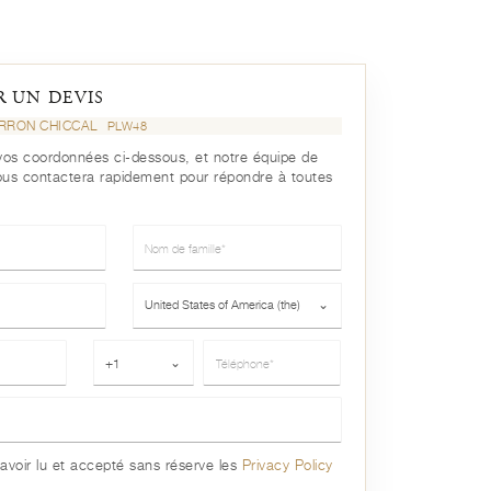
 UN DEVIS
RRON CHICCAL
PLW48
r vos coordonnées ci-dessous, et notre équipe de
ous contactera rapidement pour répondre à toutes
Nom de famille*
Pays*
United States of America (the)
⌄
Téléphone*
+1
⌄
avoir lu et accepté sans réserve les
Privacy Policy