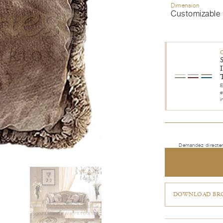
Dimension
Customizable
E
e
i
Demandez directem
DOWNLOAD BRO