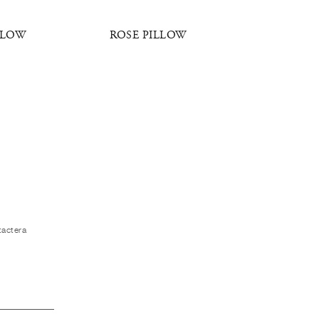
LLOW
ROSE PILLOW
R
tactera