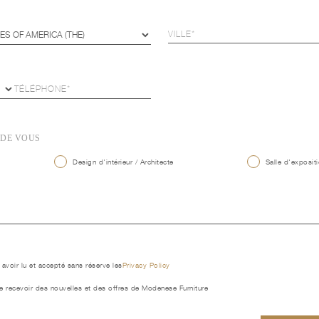
 DE VOUS
Design d'intérieur / Architecte
Salle d'expositi
 avoir lu et accepté sans réserve les
Privacy Policy
e recevoir des nouvelles et des offres de Modenese Furniture