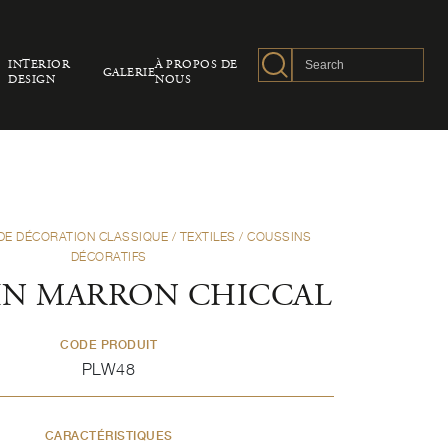
INTERIOR
À PROPOS DE
GALERIE
DESIGN
NOUS
DE DÉCORATION CLASSIQUE
/
TEXTILES
/
COUSSINS
DÉCORATIFS
IN MARRON CHICCAL
CODE PRODUIT
PLW48
CARACTÉRISTIQUES