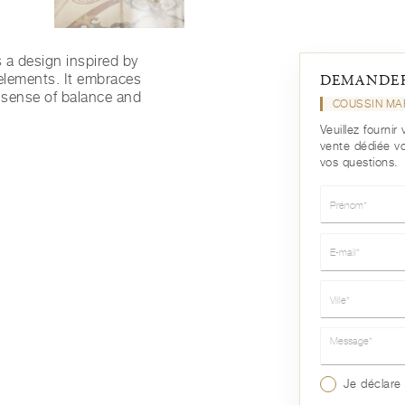
 a design inspired by
 elements. It embraces
DEMANDER
a sense of balance and
COUSSIN MA
Veuillez fourni
vente dédiée v
vos questions.
Prénom*
E-mail*
Ville*
Message*
Je déclare 