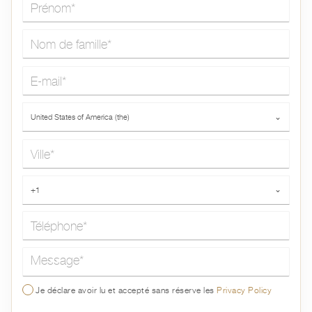
Nom de famille*
E-mail*
Pays*
United States of America (the)
⌄
Ville*
Téléphone*
+1
⌄
Message*
Je déclare avoir lu et accepté sans réserve les
Privacy Policy