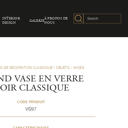
INTERIOR
À PROPOS DE
GALERIE
DESIGN
NOUS
S DE DÉCORATION CLASSIQUE
/
OBJETS
/
VASES
ND VASE EN VERRE
OIR CLASSIQUE
CODE PRODUIT
VS97
CARACTÉRISTIQUES