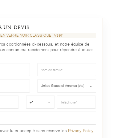
 UN DEVIS
 EN VERRE NOIR CLASSIQUE
VS97
r vos coordonnées ci-dessous, et notre équipe de
ous contactera rapidement pour répondre à toutes
Nom de famille*
Pays*
United States of America (the)
⌄
Téléphone*
+1
⌄
avoir lu et accepté sans réserve les
Privacy Policy