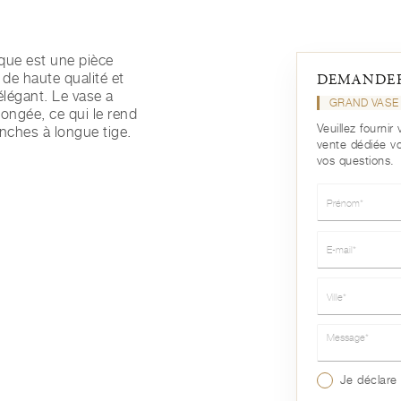
ique est une pièce
r de haute qualité et
DEMANDER
élégant. Le vase a
GRAND VASE
ongée, ce qui le rend
Veuillez fourni
anches à longue tige.
vente dédiée v
vos questions.
Prénom*
E-mail*
Ville*
Message*
Je déclare 