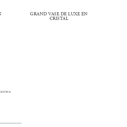
N
GRAND VASE DE LUXE EN
VASE E
CRISTAL
tactera