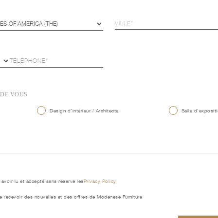
 DE VOUS
Design d'intérieur / Architecte
Salle d'expositi
 avoir lu et accepté sans réserve les
Privacy Policy
e recevoir des nouvelles et des offres de Modenese Furniture