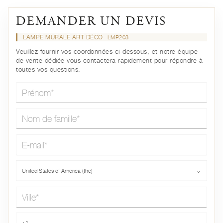
DEMANDER UN DEVIS
LAMPE MURALE ART DÉCO
LMP203
Veuillez fournir vos coordonnées ci-dessous, et notre équipe
de vente dédiée vous contactera rapidement pour répondre à
toutes vos questions.
Prénom*
Nom de famille*
E-mail*
Pays*
United States of America (the)
⌄
Ville*
Téléphone*
+1
⌄