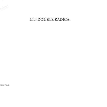
LIT DOUBLE RADICA
LI
T
tactera