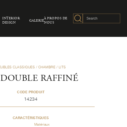
INTERIOR
À PROPOS DE
GALERIE
DESIGN
NOUS
UBLES CLASSIQUES
/
CHAMBRE
/
LITS
 DOUBLE RAFFINÉ
CODE PRODUIT
14234
CARACTÉRISTIQUES
Matériaux