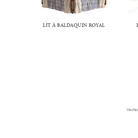
E LUXE
LIT À BALDAQUIN ROYAL
Veuill