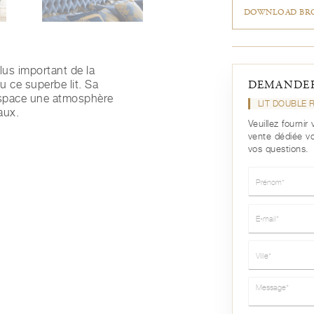
DOWNLOAD BRO
lus important de la
 ce superbe lit. Sa
DEMANDER
’espace une atmosphère
LIT DOUBLE 
aux.
Veuillez fourni
vente dédiée v
vos questions.
Prénom*
E-mail*
Ville*
Message*