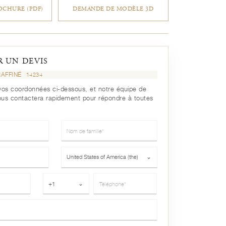
CHURE (PDF)
DEMANDE DE MODÈLE 3D
 UN DEVIS
RAFFINÉ
14234
r vos coordonnées ci-dessous, et notre équipe de
ous contactera rapidement pour répondre à toutes
Nom de famille*
Pays*
United States of America (the)
⌄
Téléphone*
+1
⌄