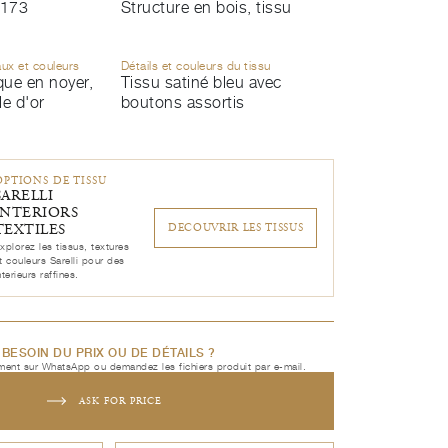
173
Structure en bois, tissu
aux et couleurs
Détails et couleurs du tissu
ique en noyer,
Tissu satiné bleu avec
le d'or
boutons assortis
OPTIONS DE TISSU
SARELLI
INTERIORS
TEXTILES
DECOUVRIR LES TISSUS
xplorez les tissus, textures
t couleurs Sarelli pour des
nterieurs raffines.
BESOIN DU PRIX OU DE DÉTAILS ?
ent sur WhatsApp ou demandez les fichiers produit par e-mail.
ASK FOR PRICE