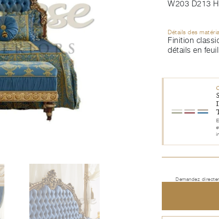
W203 D213 H
Détails des matéri
Finition class
détails en feuil
E
e
i
Demandez directem