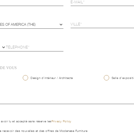
 DE VOUS
Design d'intérieur / Architecte
Salle d'expositi
 avoir lu et accepté sans réserve les
Privacy Policy
e recevoir des nouvelles et des offres de Modenese Furniture