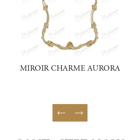
IR
MIROIR CHARME AURORA
MIR