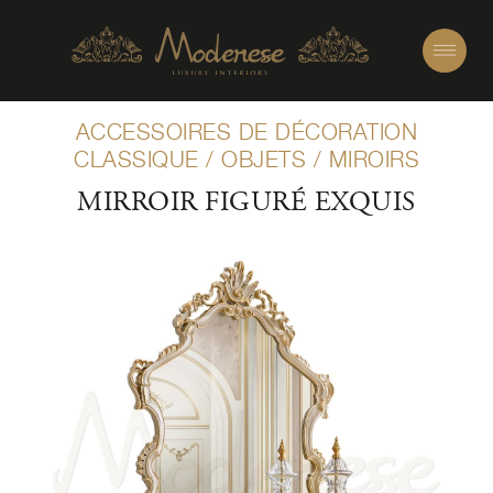
ACCESSOIRES DE DÉCORATION
CLASSIQUE
/
OBJETS
/
MIROIRS
MIRROIR FIGURÉ EXQUIS