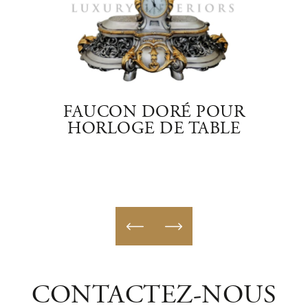
ORÉ
FAUCON DORÉ POUR
H
DE
HORLOGE DE TABLE
T
F
CONTACTEZ-NOUS