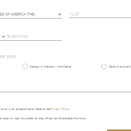
 DE VOUS
Design d'intérieur / Architecte
Salle d'expositi
 avoir lu et accepté sans réserve les
Privacy Policy
e recevoir des nouvelles et des offres de Modenese Furniture