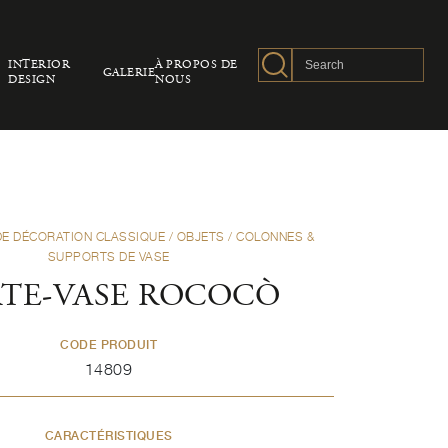
INTERIOR
À PROPOS DE
GALERIE
DESIGN
NOUS
DE DÉCORATION CLASSIQUE
/
OBJETS
/
COLONNES &
SUPPORTS DE VASE
TE-VASE ROCOCÒ
CODE PRODUIT
14809
CARACTÉRISTIQUES