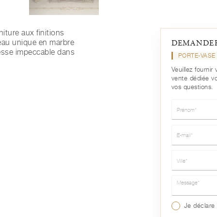
ture aux finitions
ateau unique en marbre
DEMANDER
esse impeccable dans
PORTE-VAS
Veuillez fourni
vente dédiée v
vos questions.
Prénom*
E-mail*
Ville*
Message*
Je déclare 