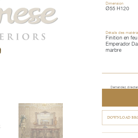
Dimension
Ø55 H120
Détails des matéri
Finition en feui
Emperador Dar
marbre
Demandez directem
DOWNLOAD BRO