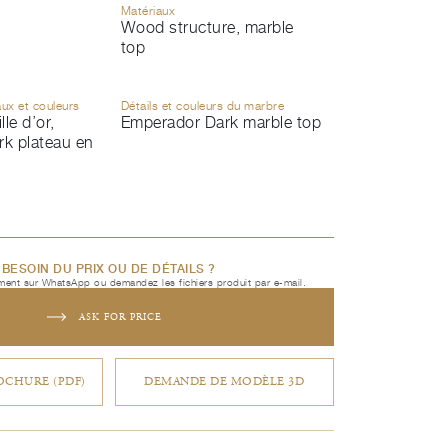
Matériaux
Wood structure, marble
top
aux et couleurs
Détails et couleurs du marbre
lle d’or,
Emperador Dark marble top
k plateau en
BESOIN DU PRIX OU DE DÉTAILS ?
ent sur WhatsApp ou demandez les fichiers produit par e-mail.
ASK FOR PRICE
CHURE (PDF)
DEMANDE DE MODÈLE 3D