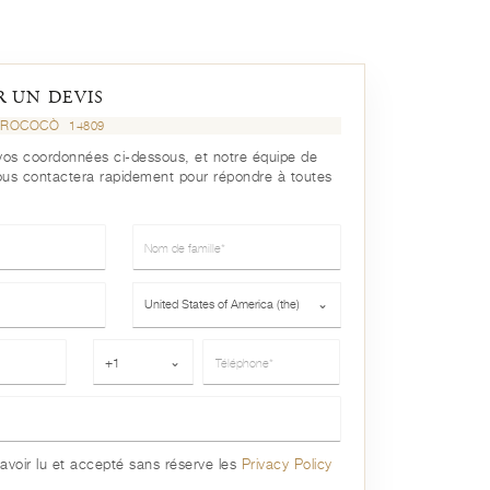
 UN DEVIS
E ROCOCÒ
14809
r vos coordonnées ci-dessous, et notre équipe de
ous contactera rapidement pour répondre à toutes
Nom de famille*
Pays*
United States of America (the)
⌄
Téléphone*
+1
⌄
avoir lu et accepté sans réserve les
Privacy Policy