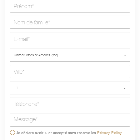
Prénom*
Nom de famille*
E-mail*
Pays*
United States of America (the)
⌄
Ville*
Téléphone*
+1
⌄
Message*
Je déclare avoir lu et accepté sans réserve les
Privacy Policy