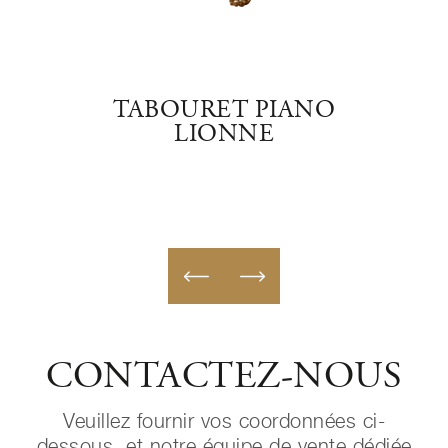
NO
TABOURET PIANO
T
LIONNE
CONTACTEZ-NOUS
Veuillez fournir vos coordonnées ci-
dessous, et notre équipe de vente dédiée