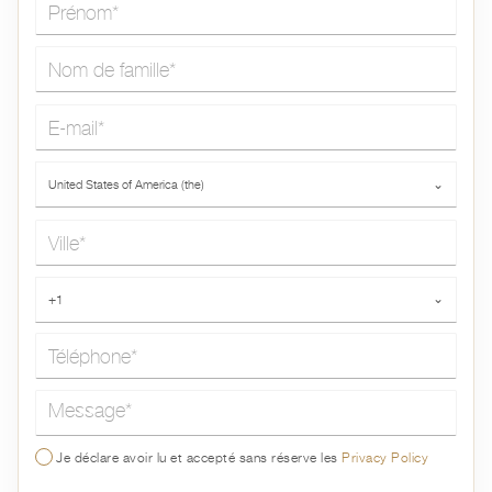
Nom de famille*
E-mail*
Pays*
United States of America (the)
⌄
Ville*
Téléphone*
+1
⌄
Message*
Je déclare avoir lu et accepté sans réserve les
Privacy Policy