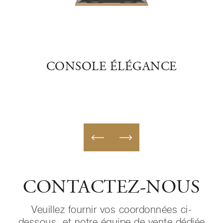
N
CONSOLE ÉLÉGANCE
CON
CONTACTEZ-NOUS
Veuillez fournir vos coordonnées ci-
dessous, et notre équipe de vente dédiée