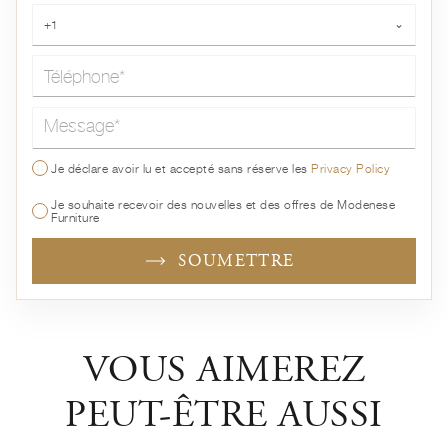
Téléphone*
+1
⌄
Message*
Je déclare avoir lu et accepté sans réserve les
Privacy Policy
Je souhaite recevoir des nouvelles et des offres de Modenese
Furniture
SOUMETTRE
VOUS AIMEREZ
PEUT-ÊTRE AUSSI