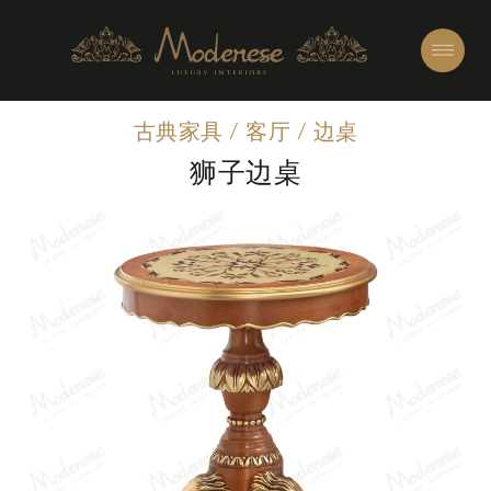
古典家具
/
客厅
/
边桌
狮子边桌