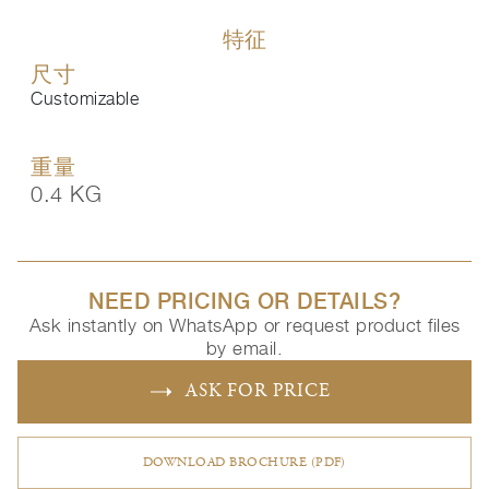
特征
尺寸
Customizable
重量
0.4 KG
NEED PRICING OR DETAILS?
Ask instantly on WhatsApp or request product files
by email.
ASK FOR PRICE
DOWNLOAD BROCHURE (PDF)