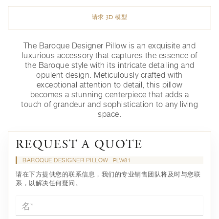
请求 3D 模型
The Baroque Designer Pillow is an exquisite and
luxurious accessory that captures the essence of
the Baroque style with its intricate detailing and
opulent design. Meticulously crafted with
exceptional attention to detail, this pillow
becomes a stunning centerpiece that adds a
touch of grandeur and sophistication to any living
space.
REQUEST A QUOTE
BAROQUE DESIGNER PILLOW
PLW81
请在下方提供您的联系信息，我们的专业销售团队将及时与您联
系，以解决任何疑问。
名*