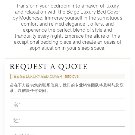
Transform your bedroom into a haven of luxury
and relaxation with the Beige Luxury Bed Cover
by Modenese. Immerse yourself in the sumptuous
comfort and refined elegance it offers, and
experience the perfect blend of style and
tranquility every night. Embrace the allure of this
exceptional bedding piece and create an oasis of
sophistication in your sleep space.
REQUEST A QUOTE
BEIGE LUXURY BED COVER
BEDCV6
请在下方提供您的联系信息，我们的专业销售团队将及时与您联
系，以解决任何疑问。
名*
姓*
电子邮件*