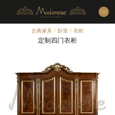
古典家具
/
卧室
/
衣柜
定制四门衣柜