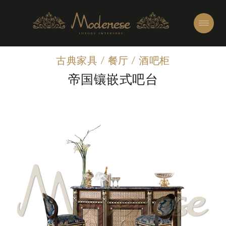
古典家具
/
餐厅
/
酒吧柜
帝国镶嵌式吧台