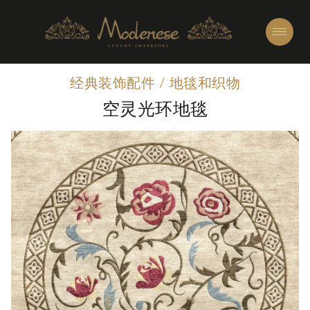
经典装饰配件
/
地毯和织物
空灵光环地毯