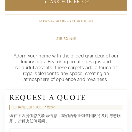
ASK FOR PRICE
DOWNLOAD BROCHURE (PDF)
请求 3D 模型
Adorn your home with the gilded grandeur of our
luxury rugs. Featuring ornate designs and
colourful accents, these carpets add a touch of
regal splendor to any space, creating an
atmosphere of opulence and royalness.
REQUEST A QUOTE
GRANDEUR RUG
1023V
请在下方提供您的联系信息，我们的专业销售团队将及时与您联
系，以解决任何疑问。
名*