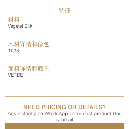
特征
材料
Vegetal SIlk
木材详情和颜色
1023
面料详情和颜色
VERDE
NEED PRICING OR DETAILS?
Ask instantly on WhatsApp or request product files
by email.