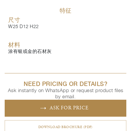
特征
尺寸
W25 D12 H22
材料
涂有银或金的石材灰
NEED PRICING OR DETAILS?
Ask instantly on WhatsApp or request product files
by email.
ASK FOR PRICE
DOWNLOAD BROCHURE (PDF)