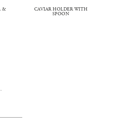
L &
CAVIAR HOLDER WITH
BRO
SPOON
问。