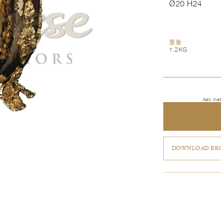
Ø20 H24
重量
1.2KG
Ask ins
DOWNLOAD BRO