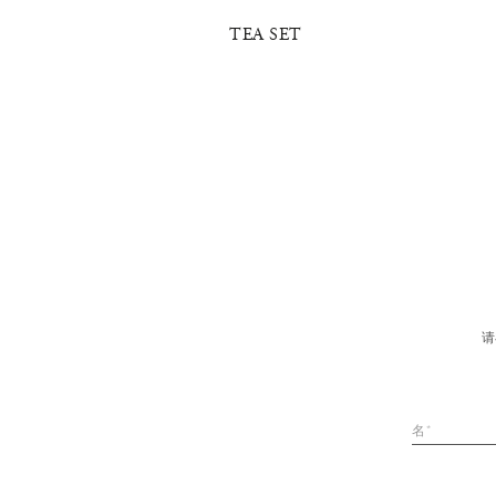
 POT AND
TEA SET
请