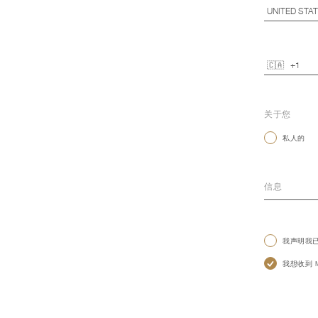
关于您
私人的
我声明我
我想收到 Mo