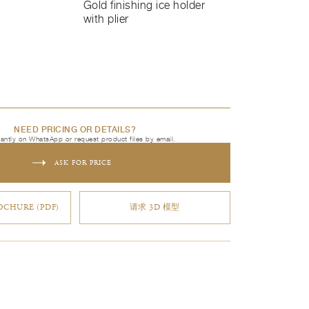
Gold finishing ice holder
with plier
NEED PRICING OR DETAILS?
tantly on WhatsApp or request product files by email.
ASK FOR PRICE
CHURE (PDF)
请求 3D 模型