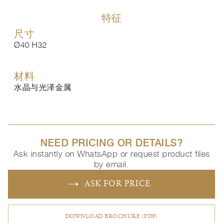
特征
尺寸
Ø40 H32
材料
水晶与光泽金属
NEED PRICING OR DETAILS?
Ask instantly on WhatsApp or request product files
by email.
ASK FOR PRICE
DOWNLOAD BROCHURE (PDF)