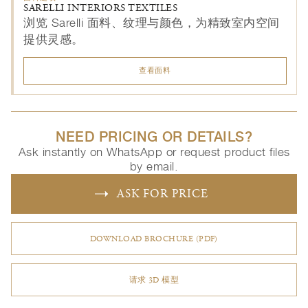
SARELLI INTERIORS TEXTILES
浏览 Sarelli 面料、纹理与颜色，为精致室内空间
提供灵感。
查看面料
NEED PRICING OR DETAILS?
Ask instantly on WhatsApp or request product files
by email.
ASK FOR PRICE
DOWNLOAD BROCHURE (PDF)
请求 3D 模型