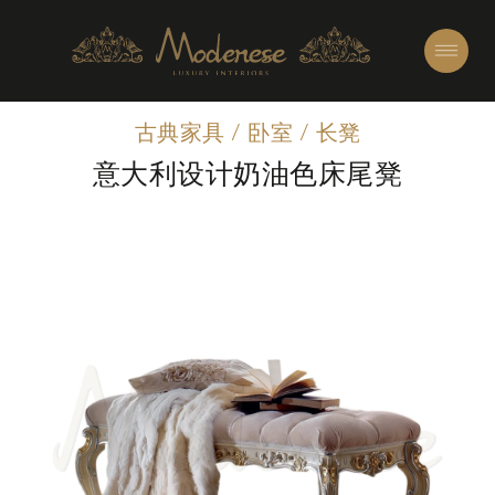
古典家具
/
卧室
/
长凳
意大利设计奶油色床尾凳