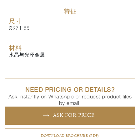
特征
尺寸
Ø27 H55
材料
水晶与光泽金属
NEED PRICING OR DETAILS?
Ask instantly on WhatsApp or request product files
by email.
ASK FOR PRICE
DOWNLOAD BROCHURE (PDF)