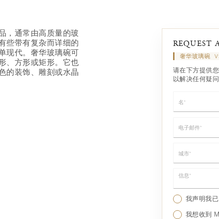
品，通常由高质量的玻
有些带有复杂而详细的
REQUEST 
单现代。奢华玻璃碗可
奢华玻璃碗
V
形、方形或矩形。它也
请在下方提供您
色的装饰、雕刻或水晶
以解决任何疑问
名*
电子邮件*
城市*
信息*
我声明我
我想收到 Mo