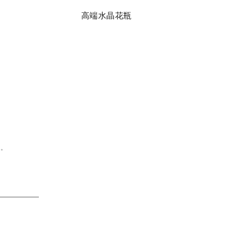
高端水晶花瓶
维
问。