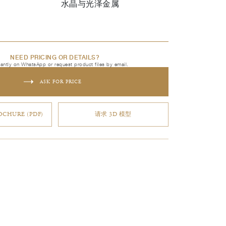
水晶与光泽金属
NEED PRICING OR DETAILS?
tantly on WhatsApp or request product files by email.
ASK FOR PRICE
CHURE (PDF)
请求 3D 模型