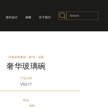
室内设计
画廊
关于我们
经典装饰配件
/
配件
/
花瓶
奢华玻璃碗
产品代码
VS317
特征
材料