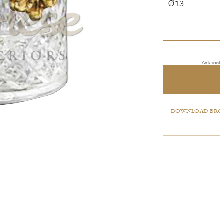
Ø13
Ask ins
DOWNLOAD BRO