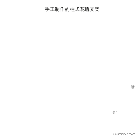
瓶支架
手工制作的柱式花瓶支架
请