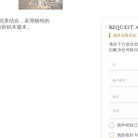
完美结合，采用独特的
有的枯木版本。
REQUEST 
根木花瓶支架
请在下方提供您
以解决任何疑问
名*
电子邮件*
城市*
信息*
我声明我
我想收到 Mo