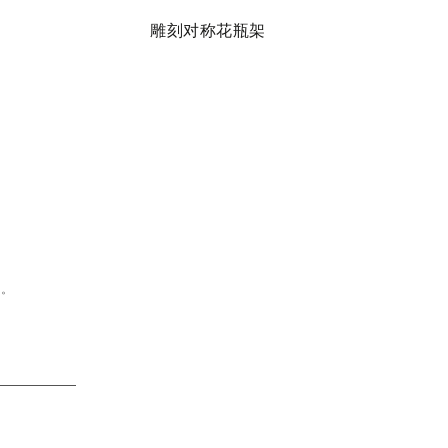
雕刻对称花瓶架
问。