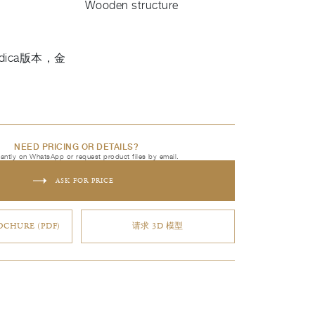
Wooden structure
dica版本，金
NEED PRICING OR DETAILS?
tantly on WhatsApp or request product files by email.
ASK FOR PRICE
CHURE (PDF)
请求 3D 模型