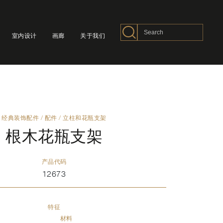
室内设计
画廊
关于我们
经典装饰配件
/
配件
/
立柱和花瓶支架
根木花瓶支架
产品代码
12673
特征
材料