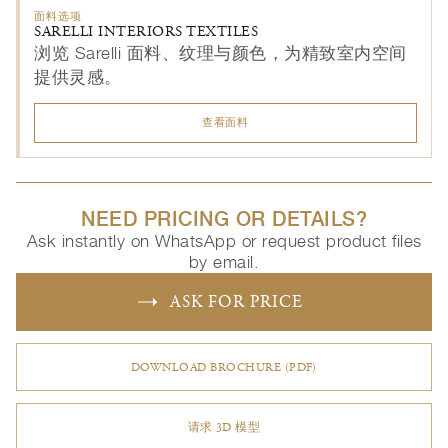
面料选项
SARELLI INTERIORS TEXTILES
浏览 Sarelli 面料、纹理与颜色，为精致室内空间
提供灵感。
查看面料
NEED PRICING OR DETAILS?
Ask instantly on WhatsApp or request product files
by email.
ASK FOR PRICE
DOWNLOAD BROCHURE (PDF)
请求 3D 模型