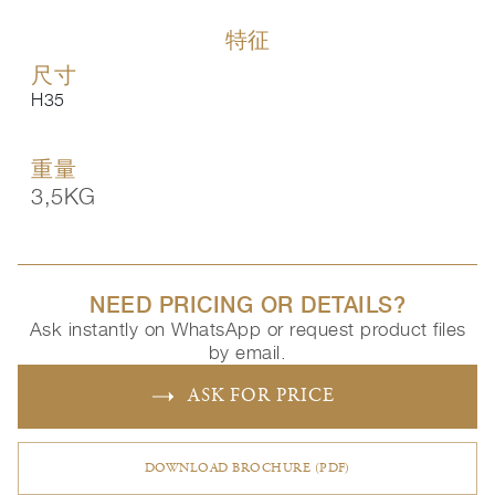
特征
尺寸
H35
重量
3,5KG
NEED PRICING OR DETAILS?
Ask instantly on WhatsApp or request product files
by email.
ASK FOR PRICE
DOWNLOAD BROCHURE (PDF)