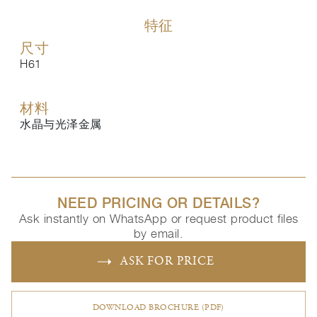
特征
尺寸
H61
材料
水晶与光泽金属
NEED PRICING OR DETAILS?
Ask instantly on WhatsApp or request product files
by email.
ASK FOR PRICE
DOWNLOAD BROCHURE (PDF)