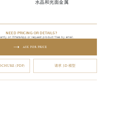
水晶和光面金属
NEED PRICING OR DETAILS?
tantly on WhatsApp or request product files by email.
ASK FOR PRICE
CHURE (PDF)
请求 3D 模型