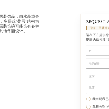
居装饰品，由水晶或瓷
，多层或“叠层”结构为
REQUEST 
层装饰碗可能饰有各种
传统三层装饰
其他华丽设计。
请在下方提供您
以解决任何疑问
名*
电子邮件*
城市*
信息*
我声明我
我想收到 Mo