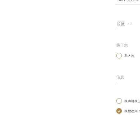
关于您
私人的
我声明我
我想收到 Mo