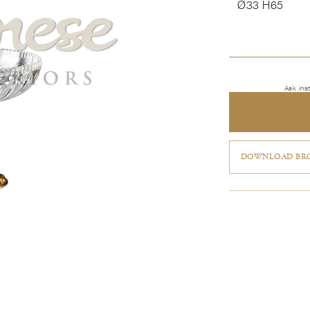
Ø33 H65
Ask ins
DOWNLOAD BRO