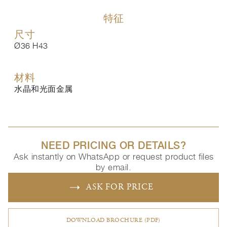
特征
尺寸
Ø36 H43
材料
水晶和光面金属
NEED PRICING OR DETAILS?
Ask instantly on WhatsApp or request product files
by email.
ASK FOR PRICE
DOWNLOAD BROCHURE (PDF)