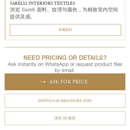
SARELLI INTERIORS TEXTILES
浏览 Sarelli 面料、纹理与颜色，为精致室内空间
提供灵感。
查看面料
NEED PRICING OR DETAILS?
Ask instantly on WhatsApp or request product files
by email.
ASK FOR PRICE
DOWNLOAD BROCHURE (PDF)
请求 3D 模型