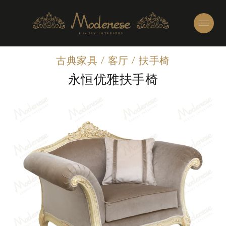
古典家具
/
客厅
/
扶手椅
永恒优雅扶手椅