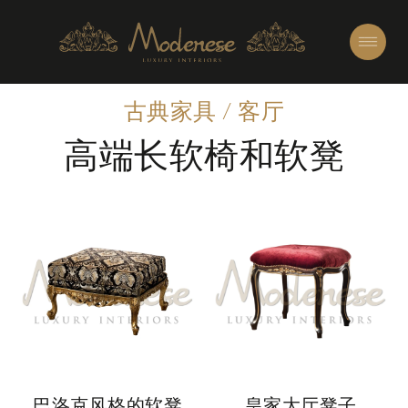
古典家具
/
客厅
高端长软椅和软凳
巴洛克风格的软凳
皇家大厅凳子