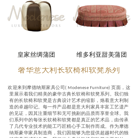
皇家丝绸蒲团
维多利亚甜美蒲团
奢华意大利长软椅和软凳系列
欢迎来到摩德纳斯家具公司( Modenese Furniture) 页面，这
里展示着我们精美的豪华古典长软椅和软凳系列。我们独
有的长软椅和软凳是古典设计艺术的缩影，烙着意大利制
造的卓越印记。每一件产品都是意大利家具丰富工艺遗产
的见证，因其注重细节和无可挑剔的品质而享誉全球。我
们系列中的每张长软椅和软凳都是真正的艺术品，由传承
了几代专业技术的能工巧匠精心手工制作而成。作为摩德
纳斯豪华家具制造商，我们因能够为您提供超越时代的独