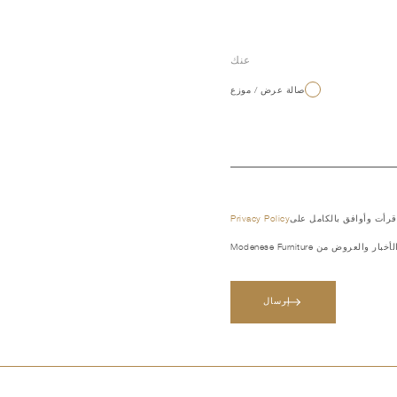
عنك
صالة عرض / موزع
 قرأت وأوافق بالكامل على
Privacy Policy
العروض من Modenese Furniture
إرسال