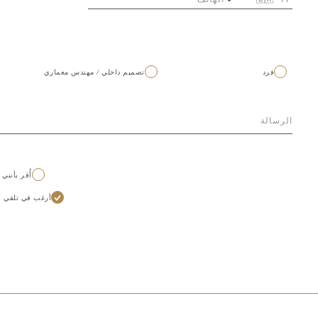
فرد
تصميم داخلي / مهندس معماري
أُقر بأنني
أرغب في تلقي الأخبار و