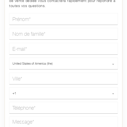
de vente dédiée vous contactera rapidement pour répondre à
toutes vos questions.
Prénom*
Nom de famille*
E-mail*
Pays*
United States of America (the)
⌄
Ville*
Téléphone*
+1
⌄
Message*