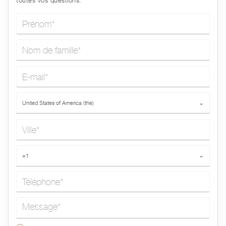
toutes vos questions.
Prénom*
Nom de famille*
E-mail*
Pays*
United States of America (the)
⌄
Ville*
Téléphone*
+1
⌄
Message*