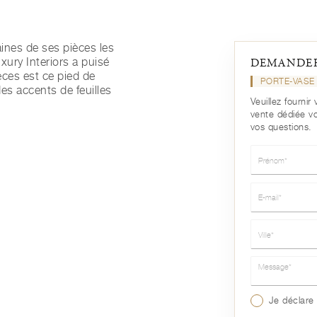
aines de ses pièces les
ury Interiors a puisé
DEMANDER
èces est ce pied de
PORTE-VASE 
des accents de feuilles
Veuillez fourni
vente dédiée v
vos questions.
Prénom*
E-mail*
Ville*
Message*
Je déclare 