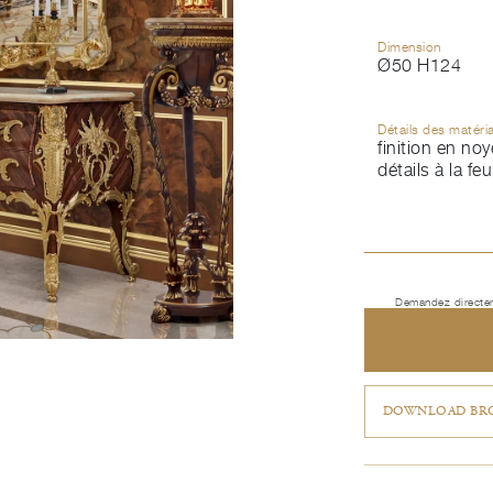
Dimension
Ø50 H124
Détails des matéri
finition en noy
détails à la feu
Demandez directem
DOWNLOAD BRO