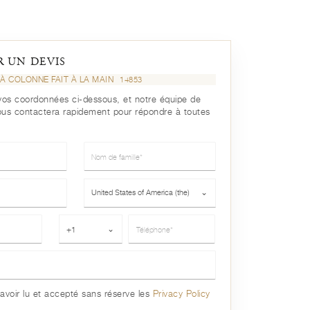
 UN DEVIS
À COLONNE FAIT À LA MAIN
14853
r vos coordonnées ci-dessous, et notre équipe de
ous contactera rapidement pour répondre à toutes
Nom de famille*
Pays*
United States of America (the)
⌄
Téléphone*
+1
⌄
avoir lu et accepté sans réserve les
Privacy Policy