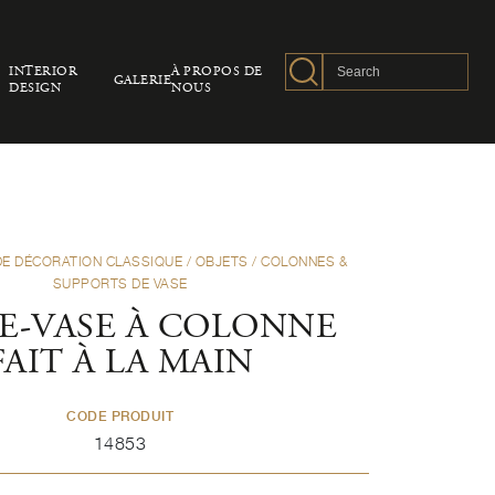
INTERIOR
À PROPOS DE
GALERIE
DESIGN
NOUS
DE DÉCORATION CLASSIQUE
/
OBJETS
/
COLONNES &
SUPPORTS DE VASE
E-VASE À COLONNE
FAIT À LA MAIN
CODE PRODUIT
14853