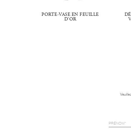
BRACE
PORTE-VASE EN FEUILLE
DÉ
D'OR
V
Veuill