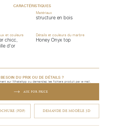
CARACTÉRISTIQUES
Matériaux
structure en bois
aux et couleurs
Détails et couleurs du marbre
er chicc,
Honey Onyx top
ille d'or
BESOIN DU PRIX OU DE DÉTAILS ?
ent sur WhatsApp ou demandez les fichiers produit par e-mail.
ASK FOR PRICE
CHURE (PDF)
DEMANDE DE MODÈLE 3D