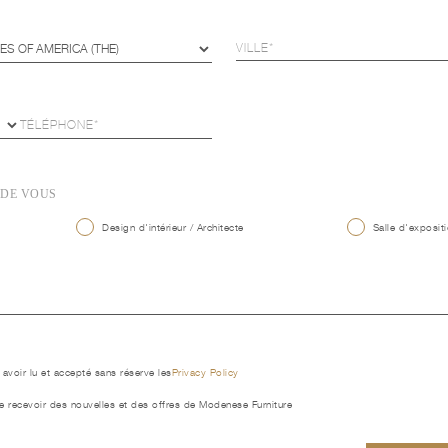
 DE VOUS
Design d'intérieur / Architecte
Salle d'expositi
 avoir lu et accepté sans réserve les
Privacy Policy
e recevoir des nouvelles et des offres de Modenese Furniture