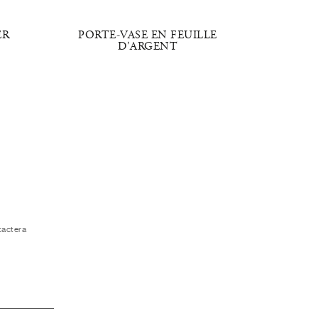
ER
PORTE-VASE EN FEUILLE
EL
D'ARGENT
tactera