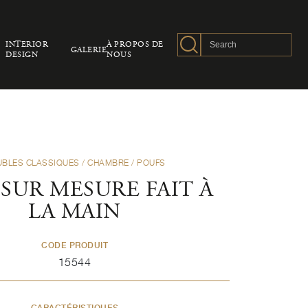
INTERIOR
À PROPOS DE
GALERIE
DESIGN
NOUS
BLES CLASSIQUES
/
CHAMBRE
/
POUFS
SUR MESURE FAIT À
LA MAIN
CODE PRODUIT
15544
CARACTÉRISTIQUES