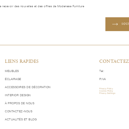
e recevoir des nouvelles et des offres de Modenese Furniture
SOU
LIENS RAPIDES
CONTACTEZ
MEUBLES
Tel:
ÉCLAIRAGE
P.IVA
ACCESSOIRES DE DÉCORATION
Privacy Policy
Cookie Policy
Privacy Settings
INTERIOR DESIGN
À PROPOS DE NOUS
CONTACTEZ-NOUS
ACTUALITÉS ET BLOG