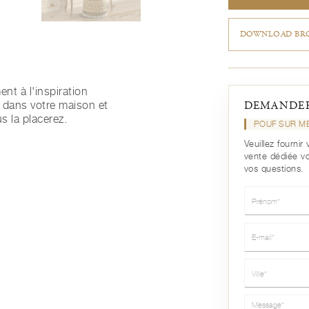
DOWNLOAD BRO
t à l'inspiration
a dans votre maison et
DEMANDER
s la placerez.
POUF SUR ME
Veuillez fourni
vente dédiée v
vos questions.
Prénom*
E-mail*
Ville*
Message*