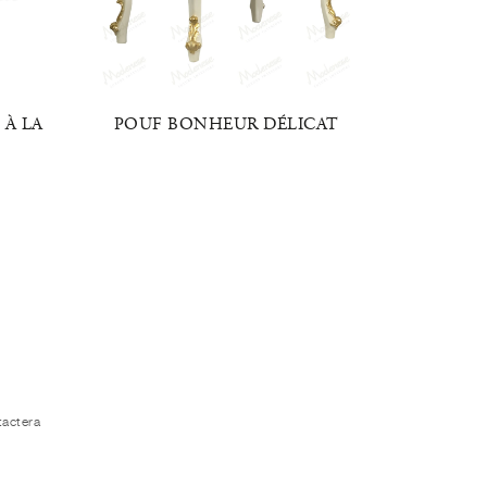
 À LA
POUF BONHEUR DÉLICAT
POUF 
tactera