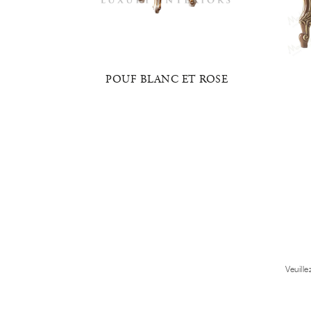
ERLE
POUF BLANC ET ROSE
Veuill