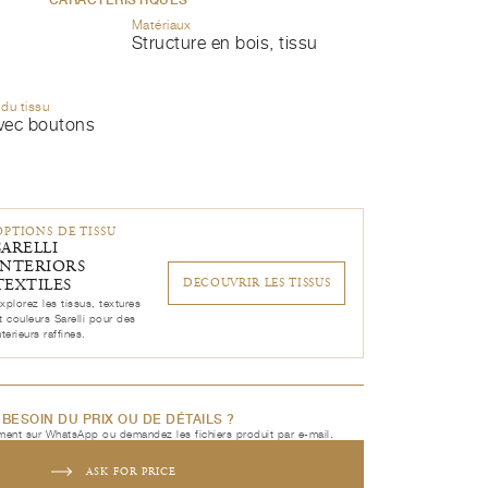
Matériaux
Structure en bois, tissu
 du tissu
vec boutons
OPTIONS DE TISSU
SARELLI
INTERIORS
TEXTILES
DECOUVRIR LES TISSUS
xplorez les tissus, textures
t couleurs Sarelli pour des
nterieurs raffines.
BESOIN DU PRIX OU DE DÉTAILS ?
ent sur WhatsApp ou demandez les fichiers produit par e-mail.
ASK FOR PRICE