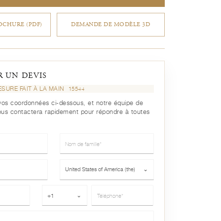
CHURE (PDF)
DEMANDE DE MODÈLE 3D
 UN DEVIS
SURE FAIT À LA MAIN
15544
r vos coordonnées ci-dessous, et notre équipe de
ous contactera rapidement pour répondre à toutes
Nom de famille*
Pays*
United States of America (the)
⌄
Téléphone*
+1
⌄