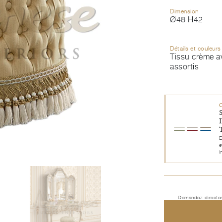
Dimension
Ø48 H42
Détails et couleurs
Tissu crème a
assortis
E
e
i
Demandez directem